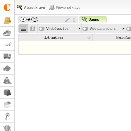
Atrast kravu
Pievienot kravu
Jauns
Virsbūves tips
Add parameters
Uzkraušana
Izkrauša