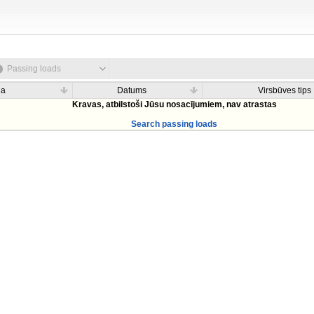
Passing loads
na
Datums
Virsbūves tips
Kravas, atbilstoši Jūsu nosacījumiem, nav atrastas
Search passing loads