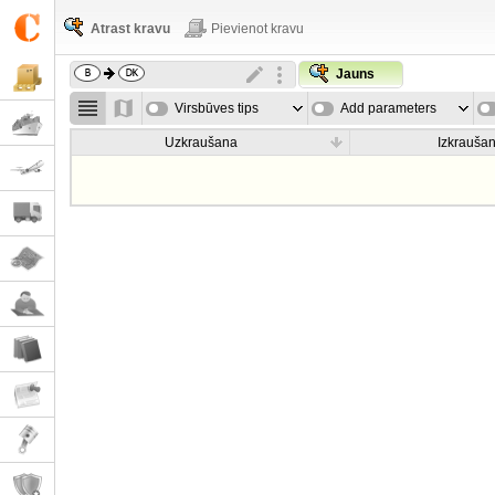
Atrast kravu
Pievienot kravu
Jauns
Virsbūves tips
Add parameters
Uzkraušana
Izkrauša