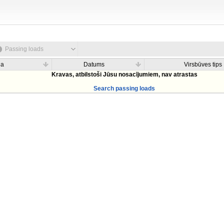
Passing loads
na
Datums
Virsbūves tips
Kravas, atbilstoši Jūsu nosacījumiem, nav atrastas
Search passing loads