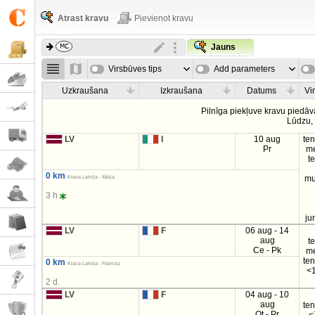
Atrast kravu
Pievienot kravu
Jauns
Virsbūves tips
Add parameters
Uzkraušana
Izkraušana
Datums
Vi
Pilnīga piekļuve kravu piedāv
Lūdzu
LV
I
10 aug
te
Pr
m
t
0 km
mu
Krava Latvija - Itālija
3 h
ju
LV
F
06 aug - 14
aug
t
Ce - Pk
m
te
0 km
Krava Latvija - Francija
<1
2 d.
LV
F
04 aug - 10
aug
te
Ot - Pr