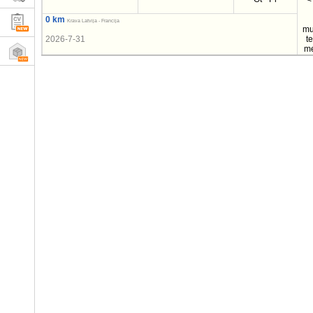
<
0 km
Krava Latvija - Francija
mu
2026-7-31
t
m