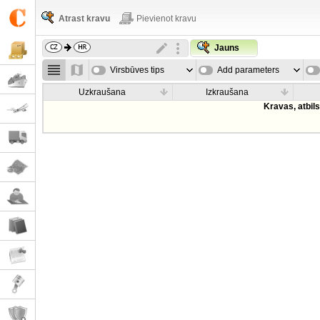
Atrast kravu
Pievienot kravu
Jauns
Virsbūves tips
Add parameters
Uzkraušana
Izkraušana
Kravas, atbil