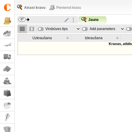
Atrast kravu
Pievienot kravu
Jauns
Virsbūves tips
Add parameters
Uzkraušana
Izkraušana
Kravas, atbil