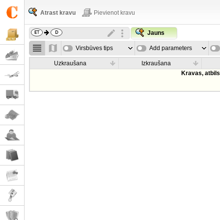
Atrast kravu
Pievienot kravu
Jauns
Virsbūves tips
Add parameters
Uzkraušana
Izkraušana
Kravas, atbil