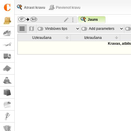
Atrast kravu
Pievienot kravu
Jauns
Virsbūves tips
Add parameters
Uzkraušana
Izkraušana
Kravas, atbil