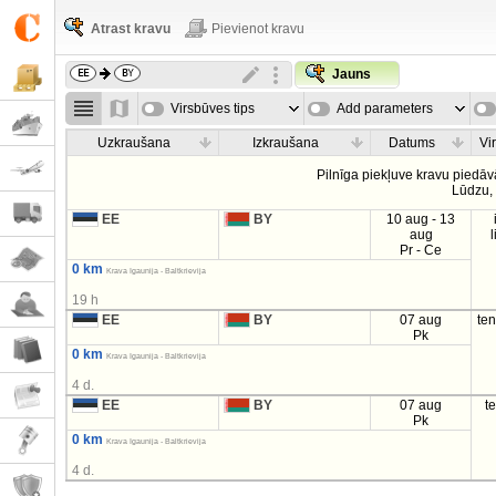
Atrast kravu
Pievienot kravu
Jauns
Virsbūves tips
Add parameters
Uzkraušana
Izkraušana
Datums
Vi
Pilnīga piekļuve kravu piedāv
Lūdzu
EE
BY
10 aug - 13
aug
Pr - Ce
0 km
Krava Igaunija - Baltkrievija
19 h
EE
BY
07 aug
te
Pk
0 km
Krava Igaunija - Baltkrievija
4 d.
EE
BY
07 aug
t
Pk
0 km
Krava Igaunija - Baltkrievija
4 d.