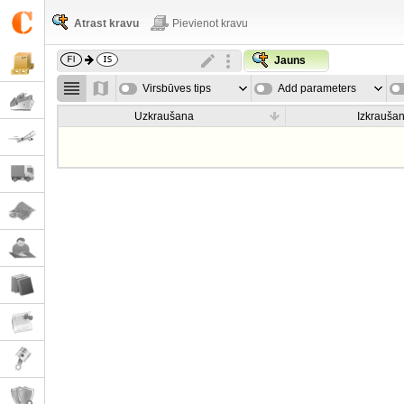
Atrast kravu
Pievienot kravu
Jauns
Virsbūves tips
Add parameters
Uzkraušana
Izkrauša