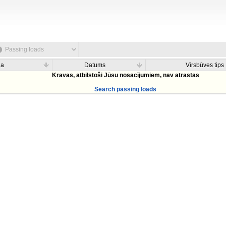
Passing loads
na
Datums
Virsbūves tips
Kravas, atbilstoši Jūsu nosacījumiem, nav atrastas
Search passing loads