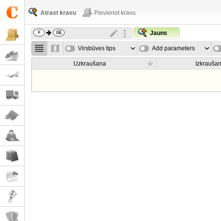
Atrast kravu
Pievienot kravu
Jauns
Virsbūves tips
Add parameters
Uzkraušana
Izkrauša