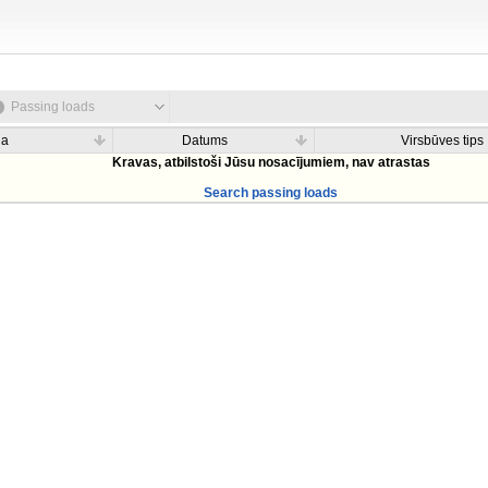
Passing loads
na
Datums
Virsbūves tips
Kravas, atbilstoši Jūsu nosacījumiem, nav atrastas
Search passing loads