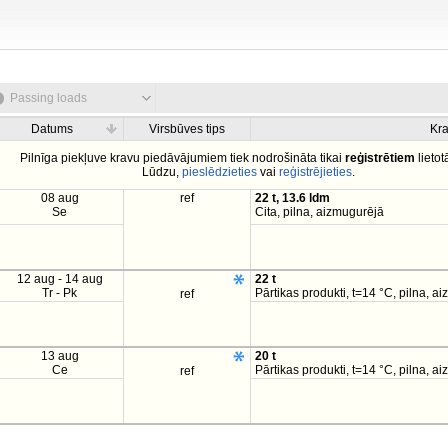
Passing loads
Datums
Virsbūves tips
Kr
Pilnīga piekļuve kravu piedāvājumiem tiek nodrošināta tikai
reģistrētiem
lietot
Lūdzu,
pieslēdzieties
vai
reģistrējieties
.
08 aug
ref
22 t, 13.6 ldm
Se
Cita, pilna, aizmugurējā
12 aug - 14 aug
22 t
Tr - Pk
Pārtikas produkti, t=14 °C, pilna, a
ref
13 aug
20 t
Ce
Pārtikas produkti, t=14 °C, pilna, a
ref