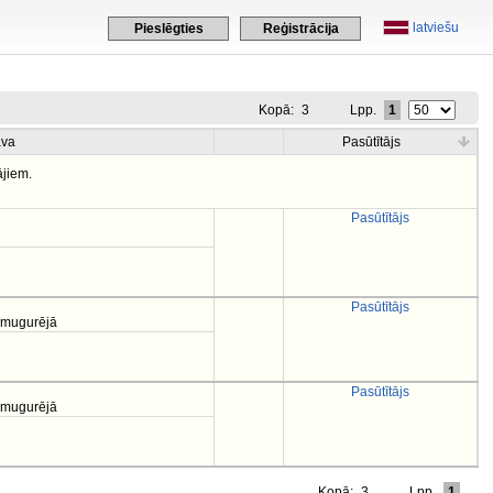
latviešu
Pieslēgties
Reģistrācija
Kopā:
3
Lpp.
1
ava
Pasūtītājs
ājiem.
Pasūtītājs
Pasūtītājs
izmugurējā
Pasūtītājs
izmugurējā
Kopā:
3
Lpp.
1