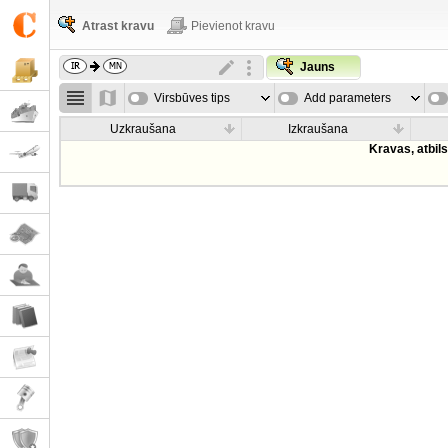
Atrast kravu
Pievienot kravu
Jauns
Virsbūves tips
Add parameters
Uzkraušana
Izkraušana
Kravas, atbil