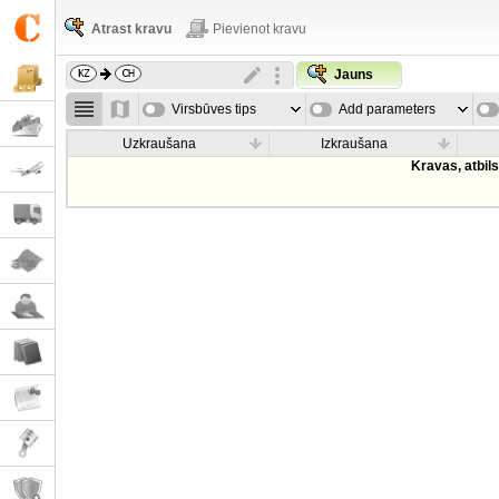
Atrast kravu
Pievienot kravu
Jauns
Virsbūves tips
Add parameters
Uzkraušana
Izkraušana
Kravas, atbil