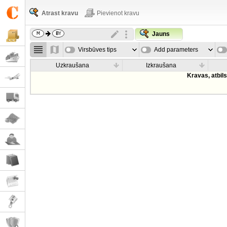
Atrast kravu
Pievienot kravu
Jauns
Virsbūves tips
Add parameters
Uzkraušana
Izkraušana
Kravas, atbil