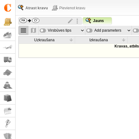
Atrast kravu
Pievienot kravu
Jauns
Virsbūves tips
Add parameters
Uzkraušana
Izkraušana
Kravas, atbil