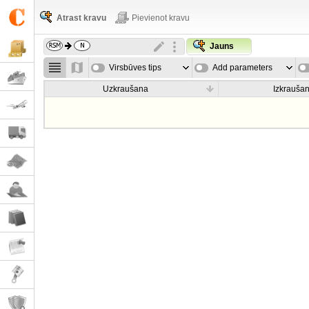
Atrast kravu
Pievienot kravu
Jauns
Virsbūves tips
Add parameters
Uzkraušana
Izkrauša