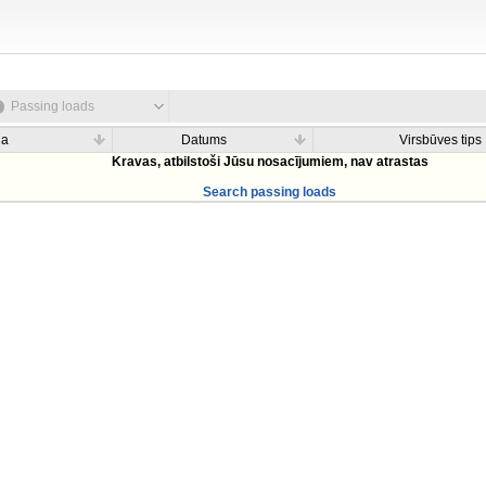
Passing loads
na
Datums
Virsbūves tips
Kravas, atbilstoši Jūsu nosacījumiem, nav atrastas
Search passing loads