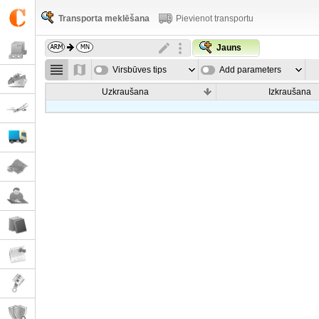
Transporta meklēšana
Pievienot transportu
Jauns
Virsbūves tips
Add parameters
Uzkraušana
Izkraušana