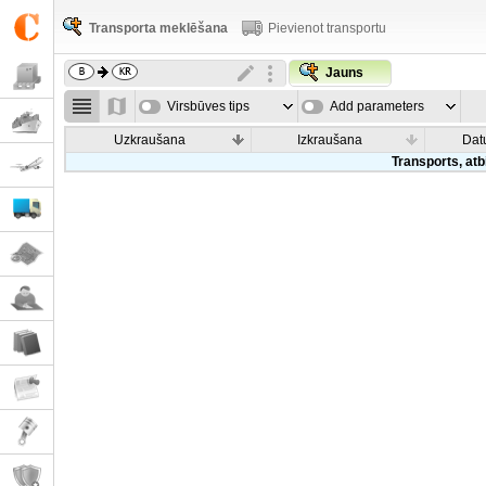
Transporta meklēšana
Pievienot transportu
Jauns
Virsbūves tips
Add parameters
Uzkraušana
Izkraušana
Dat
Transports, atb