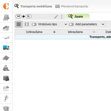
Transporta meklēšana
Pievienot transportu
Jauns
Virsbūves tips
Add parameters
Uzkraušana
Izkraušana
Dat
Transports, atb