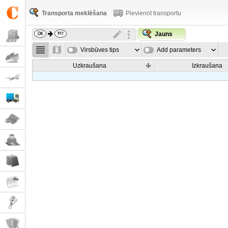
Transporta meklēšana
Pievienot transportu
Jauns
Virsbūves tips
Add parameters
Uzkraušana
Izkraušana