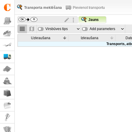
Transporta meklēšana
Pievienot transportu
Jauns
Virsbūves tips
Add parameters
Uzkraušana
Izkraušana
Dat
Transports, atb