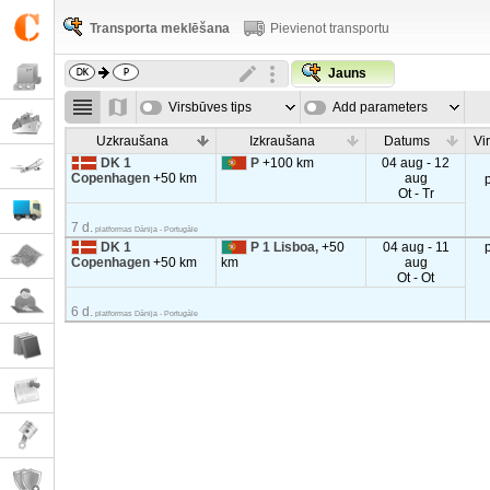
Transporta meklēšana
Pievienot transportu
Jauns
Virsbūves tips
Add parameters
Uzkraušana
Izkraušana
Datums
Vi
DK 1
P
+100 km
04 aug - 12
Copenhagen
+50 km
aug
Ot - Tr
7 d.
platformas Dānija - Portugāle
DK 1
P 1 Lisboa,
+50
04 aug - 11
Copenhagen
+50 km
km
aug
Ot - Ot
6 d.
platformas Dānija - Portugāle