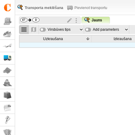
Transporta meklēšana
Pievienot transportu
Jauns
Virsbūves tips
Add parameters
Uzkraušana
Izkraušana