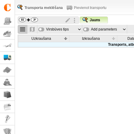
Transporta meklēšana
Pievienot transportu
Jauns
Virsbūves tips
Add parameters
Uzkraušana
Izkraušana
Dat
Transports, atb