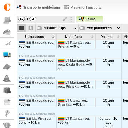
Transporta meklēšana
Pievienot transportu
Jauns
Virsbūves tips
Add parameters
Uzkraušana
Izkraušana
Datums
Vi
EE Haapsalu reg.
LT Kaunas reg.,
10 aug
te
+90 km
Prienai
+40 km
Pr
2 d.
tents 82-92 m3 Igaunija - Lietuva
EE Haapsalu reg.
LT Marijampole
10 aug
te
+90 km
reg., Kazlu Ruda,
+40
Pr
km
2 d.
tents 82-92 m3 Igaunija - Lietuva
EE Haapsalu reg.
LT Marijampole
10 aug
te
+90 km
reg., Pilviskiai
+40 km
Pr
2 d.
tents 82-92 m3 Igaunija - Lietuva
EE Haapsalu reg.
LT Utena reg.,
10 aug
te
+90 km
Druskiai,
+40 km
Pr
2 d.
tents 82-92 m3 Igaunija - Lietuva
EE Ida-Viru reg.,
LT Kaunas reg.
07 aug - 10
te
Johvi
+40 km
+90 km
aug
Pk - Pr