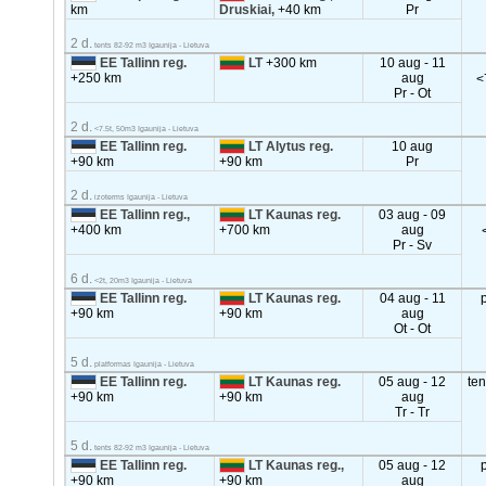
km
Druskiai,
+40 km
Pr
2 d.
tents 82-92 m3 Igaunija - Lietuva
EE Tallinn reg.
LT
+300 km
10 aug - 11
+250 km
aug
<
Pr - Ot
2 d.
<7.5t, 50m3 Igaunija - Lietuva
EE Tallinn reg.
LT Alytus reg.
10 aug
+90 km
+90 km
Pr
2 d.
izoterms Igaunija - Lietuva
EE Tallinn reg.,
LT Kaunas reg.
03 aug - 09
+400 km
+700 km
aug
Pr - Sv
6 d.
<2t, 20m3 Igaunija - Lietuva
EE Tallinn reg.
LT Kaunas reg.
04 aug - 11
+90 km
+90 km
aug
Ot - Ot
5 d.
platformas Igaunija - Lietuva
EE Tallinn reg.
LT Kaunas reg.
05 aug - 12
te
+90 km
+90 km
aug
Tr - Tr
5 d.
tents 82-92 m3 Igaunija - Lietuva
EE Tallinn reg.
LT Kaunas reg.,
05 aug - 12
+90 km
+90 km
aug