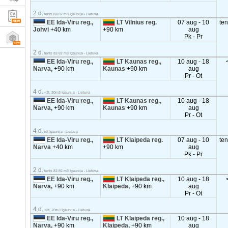
2 d.
tents 82-92 m3 Igaunija - Lietuva
EE Ida-Viru reg.,
LT Vilnius reg.
07 aug - 10
te
Johvi
+40 km
+90 km
aug
Pk - Pr
2 d.
tents 82-92 m3 Igaunija - Lietuva
EE Ida-Viru reg.,
LT Kaunas reg.,
10 aug - 18
Narva,
+90 km
Kaunas
+90 km
aug
Pr - Ot
4 d.
<2t, 20m3 Igaunija - Lietuva
EE Ida-Viru reg.,
LT Kaunas reg.,
10 aug - 18
Narva,
+90 km
Kaunas
+90 km
aug
Pr - Ot
4 d.
ref Igaunija - Lietuva
EE Ida-Viru reg.,
LT Klaipeda reg.
07 aug - 10
te
Narva
+40 km
+90 km
aug
Pk - Pr
2 d.
tents 82-92 m3 Igaunija - Lietuva
EE Ida-Viru reg.,
LT Klaipeda reg.,
10 aug - 18
Narva,
+90 km
Klaipeda,
+90 km
aug
Pr - Ot
4 d.
<2t, 20m3 Igaunija - Lietuva
EE Ida-Viru reg.,
LT Klaipeda reg.,
10 aug - 18
Narva,
+90 km
Klaipeda,
+90 km
aug