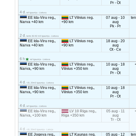
Pr - Ot
4 d.
ref Igaunija - Lietuva
EE Ida-Viru reg.,
LT Vilnius reg.
07 aug - 10
te
Narva
+40 km
+90 km
aug
Pk - Pr
2 d.
tents 82-92 m3 Igaunija - Lietuva
EE Ida-Viru reg.,
LT Vilnius reg.
18 aug - 20
Narva
+40 km
+90 km
aug
Ot - Ce
6 h
ref Igaunija - Lietuva
EE Ida-Viru reg.,
LT Vilnius reg.,
10 aug - 18
Narva,
+90 km
Vilnius
+350 km
aug
Pr - Ot
4 d.
<2t, 20m3 Igaunija - Lietuva
EE Ida-Viru reg.,
LT Vilnius reg.,
10 aug - 18
Narva,
+90 km
Vilnius
+350 km
aug
Pr - Ot
4 d.
ref Igaunija - Lietuva
EE Ida-Viru reg.,
LV 10 Riga reg.,
05 aug - 11
Narva,
+100 km
Riga
+350 km
aug
Tr - Ot
4 d.
<2t, 20m3 Igaunija - Latvija
EE Jogeva reg.,
LT Kaunas reg.
05 aug - 12
te