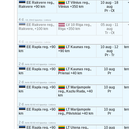
EE Rakvere reg.,
LT Vilnius reg.,
10 aug - 18
Rakvere
+90 km
Vilnius
+350 km
aug
Pr - Ot
4 d.
<2t, 20m3 Igaunija - Lietuva
EE Rakvere reg.,
LV 10 Riga reg.,
05 aug - 11
Rakvere,
+100 km
Riga
+350 km
aug
Tr - Ot
4 d.
<2t, 20m3 Igaunija - Latvija
EE Rapla reg.
+90
LT Kaunas reg.
10 aug - 12
te
km
+90 km
aug
Pr - Tr
2 d.
tents 82-92 m3 Igaunija - Lietuva
EE Rapla reg.
+90
LT Kaunas reg.,
10 aug
te
km
Prienai
+40 km
Pr
2 d.
tents 82-92 m3 Igaunija - Lietuva
EE Rapla reg.
+90
LT Marijampole
10 aug
te
km
reg., Kazlu Ruda,
+40
Pr
km
2 d.
tents 82-92 m3 Igaunija - Lietuva
EE Rapla reg.
+90
LT Marijampole
10 aug
te
km
reg., Pilviskiai
+40 km
Pr
2 d.
tents 82-92 m3 Igaunija - Lietuva
EE Rapla reg.
+90
LT Utena reg.,
10 aug
te