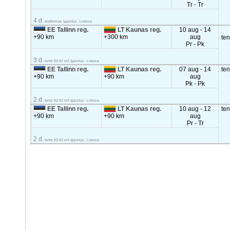
Tr - Tr
4 d.
platformas Igaunija - Lietuva
EE Tallinn reg.
LT Kaunas reg.
10 aug - 14
+90 km
+300 km
aug
te
Pr - Pk
3 d.
tents 82-92 m3 Igaunija - Lietuva
EE Tallinn reg.
LT Kaunas reg.
07 aug - 14
te
+90 km
+90 km
aug
Pk - Pk
2 d.
tents 82-92 m3 Igaunija - Lietuva
EE Tallinn reg.
LT Kaunas reg.
10 aug - 12
te
+90 km
+90 km
aug
Pr - Tr
2 d.
tents 82-92 m3 Igaunija - Lietuva