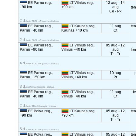
EE Parnu reg.
LT Vilnius reg.
13 aug - 14
+90 km
+90 km
aug
te
Ce - Pk
2 d.
tents 82-92 m3 Igaunija - Lietuva
EE Parnu reg.,
LT Kaunas reg.,
11 aug
te
Parnu
+40 km
Kaunas
+40 km
Ot
2 d.
tents 82-92 m3 Igaunija - Lietuva
EE Parnu reg.,
LT Vilnius reg.,
05 aug - 12
Parnu
+90 km
Vilnius
+40 km
aug
te
Tr - Tr
4 d.
tents 82-92 m3 Igaunija - Lietuva
EE Parnu reg.,
LT Vilnius reg.,
10 aug
Parnu
+150 km
Vilnius,
+40 km
Pr
3 d.
platformas Igaunija - Lietuva
EE Parnu reg.,
LT Vilnius reg.,
11 aug
t
Parnu
+40 km
Vilnius
+40 km
Ot
2 d.
tents 120m3 Igaunija - Lietuva
EE Polva reg.,
LT Kaunas reg.
05 aug - 12
te
+90 km
+90 km
aug
Tr - Tr
5 d.
tents 82-92 m3 Igaunija - Lietuva
EE Polva reg.,
LT Vilnius reg.
05 aug - 12
te