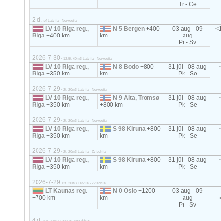
Tr - Ce
2 d.
ref Latvija - Norvēģija
LV 10 Riga reg.,
N 5 Bergen
+400
03 aug - 09
<1
Riga
+400 km
km
aug
Pr - Sv
2026-7-30
<12.5t, 60m3 Latvija - Norvēģija
LV 10 Riga reg.,
N 8 Bodo
+800
31 jūl - 08 aug
Riga
+350 km
km
Pk - Se
2026-7-29
<2t, 20m3 Latvija - Norvēģija
LV 10 Riga reg.,
N 9 Alta, Tromsø
31 jūl - 08 aug
Riga
+350 km
+800 km
Pk - Se
2026-7-29
<2t, 20m3 Latvija - Norvēģija
LV 10 Riga reg.,
S 98 Kiruna
+800
31 jūl - 08 aug
Riga
+350 km
km
Pk - Se
2026-7-29
<2t, 20m3 Latvija - Zviedrija
LV 10 Riga reg.,
S 98 Kiruna
+800
31 jūl - 08 aug
Riga
+350 km
km
Pk - Se
2026-7-29
<2t, 20m3 Latvija - Zviedrija
LT Kaunas reg.
N 0 Oslo
+1200
03 aug - 09
+700 km
km
aug
Pr - Sv
4 d.
<2t, 20m3 Lietuva - Norvēģija