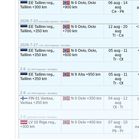
EE Tallinn reg.,
N 0 Oslo, Oslo
06 aug - 14
Tallinn
+300 km
+900 km
aug
a
Ce - Pk
2026-7-23
autovedējs Igaunija - Norvēģija
EE Tallinn reg.,
N 0 Oslo, Oslo
12 aug - 20
<
Tallinn,
+350 km
+700 km
aug
Tr - Ce
2026-7-27
<3.5t, 35m3 Igaunija - Norvēģija
EE Tallinn reg.,
N 0 Oslo, Oslo,
05 aug - 11
Tallinn
+350 km
+600 km
aug
Tr - Ot
2 d.
<2t, 20m3 Igaunija - Norvēģija
EE Tallinn reg.,
N 9 Alta
+950 km
05 aug - 11
Tallinn
+350 km
aug
Tr - Ot
2 d.
<2t, 20m3 Igaunija - Norvēģija
FIN 01 Vantaa,
N 0 Oslo
+350 km
04 aug - 12
Vantaa
+350 km
aug
Ot - Tr
3 d.
platformas Somija - Norvēģija
LV 10 Riga reg.,
N 0 Oslo
+400 km
07 aug - 10
+300 km
aug
m
Pk - Pr