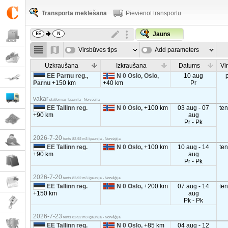
Transporta meklēšana
Pievienot transportu
Jauns
Virsbūves tips
Add parameters
Uzkraušana
Izkraušana
Datums
Vi
EE Parnu reg.,
N 0 Oslo, Oslo,
10 aug
Parnu
+150 km
+40 km
Pr
vakar
platformas Igaunija - Norvēģija
EE Tallinn reg.
N 0 Oslo,
+100 km
03 aug - 07
te
+90 km
aug
Pr - Pk
2026-7-20
tents 82-92 m3 Igaunija - Norvēģija
EE Tallinn reg.
N 0 Oslo,
+100 km
10 aug - 14
te
+90 km
aug
Pr - Pk
2026-7-20
tents 82-92 m3 Igaunija - Norvēģija
EE Tallinn reg.
N 0 Oslo,
+200 km
07 aug - 14
te
+150 km
aug
Pk - Pk
2026-7-23
tents 82-92 m3 Igaunija - Norvēģija
EE Tallinn reg.
N 0 Oslo,
+85 km
04 aug - 12