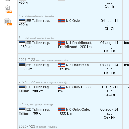
+90 km
aug
Ot - Tr
4 d.
platformas Igaunija - Norvēģija
EE Tallinn reg.
N 0 Oslo
04 aug - 11
+90 km
aug
Ot - Ot
3 d.
platformas Igaunija - Norvēģija
EE Tallinn reg.
N 1 Fredrikstad,
07 aug - 14
te
+150 km
Fredrikstad
+200 km
aug
Pk - Pk
2026-7-23
tents 82-92 m3 Igaunija - Norvēģija
EE Tallinn reg.
N 3 Drammen
07 aug - 14
te
+150 km
+85 km
aug
Pk - Pk
2026-7-23
tents 82-92 m3 Igaunija - Norvēģija
EE Tallinn reg.,
N 0 Oslo
+1500
01 aug - 11
Tallinn
+200 km
km
aug
Se - Ot
6 d.
<2t, 20m3 Igaunija - Norvēģija
EE Tallinn reg.,
N 0 Oslo, Oslo,
06 aug - 14
Tallinn
+700 km
+600 km
aug
Ce - Pk
2026-7-23
ref Igaunija - Norvēģija