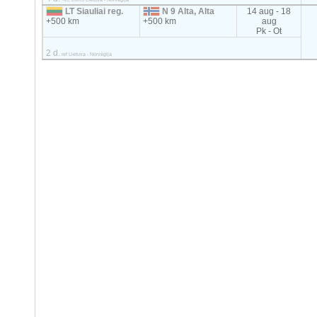
LT Siauliai reg.
N 9 Alta, Alta
14 aug - 18
+500 km
+500 km
aug
Pk - Ot
2 d.
ref Lietuva - Norvēģija