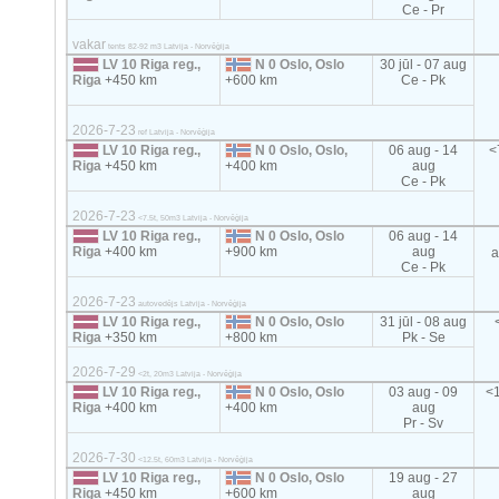
Ce - Pr
vakar
tents 82-92 m3 Latvija - Norvēģija
LV 10 Riga reg.,
N 0 Oslo, Oslo
30 jūl - 07 aug
Riga
+450 km
+600 km
Ce - Pk
2026-7-23
ref Latvija - Norvēģija
LV 10 Riga reg.,
N 0 Oslo, Oslo,
06 aug - 14
<
Riga
+450 km
+400 km
aug
Ce - Pk
2026-7-23
<7.5t, 50m3 Latvija - Norvēģija
LV 10 Riga reg.,
N 0 Oslo, Oslo
06 aug - 14
Riga
+400 km
+900 km
aug
a
Ce - Pk
2026-7-23
autovedējs Latvija - Norvēģija
LV 10 Riga reg.,
N 0 Oslo, Oslo
31 jūl - 08 aug
Riga
+350 km
+800 km
Pk - Se
2026-7-29
<2t, 20m3 Latvija - Norvēģija
LV 10 Riga reg.,
N 0 Oslo, Oslo
03 aug - 09
<1
Riga
+400 km
+400 km
aug
Pr - Sv
2026-7-30
<12.5t, 60m3 Latvija - Norvēģija
LV 10 Riga reg.,
N 0 Oslo, Oslo
19 aug - 27
Riga
+450 km
+600 km
aug