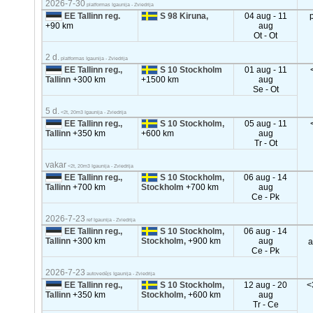
2026-7-30
platformas Igaunija - Zviedrija
EE Tallinn reg.
S 98 Kiruna,
04 aug - 11
+90 km
aug
Ot - Ot
2 d.
platformas Igaunija - Zviedrija
EE Tallinn reg.,
S 10 Stockholm
01 aug - 11
Tallinn
+300 km
+1500 km
aug
Se - Ot
5 d.
<2t, 20m3 Igaunija - Zviedrija
EE Tallinn reg.,
S 10 Stockholm,
05 aug - 11
Tallinn
+350 km
+600 km
aug
Tr - Ot
vakar
<2t, 20m3 Igaunija - Zviedrija
EE Tallinn reg.,
S 10 Stockholm,
06 aug - 14
Tallinn
+700 km
Stockholm
+700 km
aug
Ce - Pk
2026-7-23
ref Igaunija - Zviedrija
EE Tallinn reg.,
S 10 Stockholm,
06 aug - 14
Tallinn
+300 km
Stockholm,
+900 km
aug
a
Ce - Pk
2026-7-23
autovedējs Igaunija - Zviedrija
EE Tallinn reg.,
S 10 Stockholm,
12 aug - 20
<
Tallinn
+350 km
Stockholm,
+600 km
aug
Tr - Ce