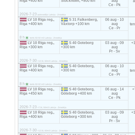
Riga
+400 km
Stockholm,
+900 km
aug
a
Ce - Pk
2026-7-23
autovedējs Latvija - Zviedrija
LV 10 Riga reg.,
S 31 Falkenberg,
06 aug - 10
Riga
+400 km
Våxtorp
+100 km
aug
te
Ce - Pr
8 h
tents 82-92 m3 Latvija - Zviedrija
LV 10 Riga reg.,
S 40 Goteborg
03 aug - 09
<1
Riga
+300 km
+300 km
aug
Pr - Sv
2026-7-30
<12.5t, 60m3 Latvija - Zviedrija
LV 10 Riga reg.,
S 40 Goteborg,
06 aug - 10
Riga
+400 km
+300 km
aug
te
Ce - Pr
8 h
tents 82-92 m3 Latvija - Zviedrija
LV 10 Riga reg.,
S 40 Goteborg,
06 aug - 14
<
Riga
+450 km
Göteborg
+400 km
aug
Ce - Pk
2026-7-23
<7.5t, 50m3 Latvija - Zviedrija
LV 10 Riga reg.,
S 40 Goteborg,
03 aug - 09
<1
Riga
+400 km
Göteborg
+300 km
aug
Pr - Sv
2026-7-30
<12.5t, 60m3 Latvija - Zviedrija