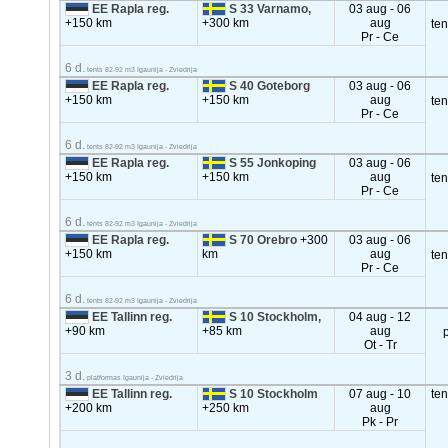
EE Rapla reg.
S 33 Varnamo,
03 aug - 06
+150 km
+300 km
aug
te
Pr - Ce
6 d.
tents 82-92 m3 Igaunija - Zviedrija
EE Rapla reg.
S 40 Goteborg
03 aug - 06
+150 km
+150 km
aug
te
Pr - Ce
6 d.
tents 82-92 m3 Igaunija - Zviedrija
EE Rapla reg.
S 55 Jonkoping
03 aug - 06
+150 km
+150 km
aug
te
Pr - Ce
6 d.
tents 82-92 m3 Igaunija - Zviedrija
EE Rapla reg.
S 70 Orebro
+300
03 aug - 06
+150 km
km
aug
te
Pr - Ce
6 d.
tents 82-92 m3 Igaunija - Zviedrija
EE Tallinn reg.
S 10 Stockholm,
04 aug - 12
+90 km
+85 km
aug
Ot - Tr
3 d.
platformas Igaunija - Zviedrija
EE Tallinn reg.
S 10 Stockholm
07 aug - 10
te
+200 km
+250 km
aug
Pk - Pr