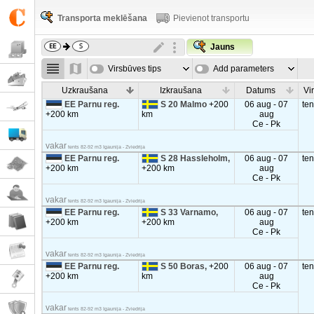
Transporta meklēšana
Pievienot transportu
Jauns
Virsbūves tips
Add parameters
Uzkraušana
Izkraušana
Datums
Vi
EE Parnu reg.
S 20 Malmo
+200
06 aug - 07
te
+200 km
km
aug
Ce - Pk
vakar
tents 82-92 m3 Igaunija - Zviedrija
EE Parnu reg.
S 28 Hassleholm,
06 aug - 07
te
+200 km
+200 km
aug
Ce - Pk
vakar
tents 82-92 m3 Igaunija - Zviedrija
EE Parnu reg.
S 33 Varnamo,
06 aug - 07
te
+200 km
+200 km
aug
Ce - Pk
vakar
tents 82-92 m3 Igaunija - Zviedrija
EE Parnu reg.
S 50 Boras,
+200
06 aug - 07
te
+200 km
km
aug
Ce - Pk
vakar
tents 82-92 m3 Igaunija - Zviedrija