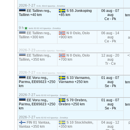
2026-7-27
<3.5t, 35m3 Igaunija - Zviedrija
EE Tallinn reg.,
S 55 Jonkoping
06 aug - 07
Tallinn
+40 km
+85 km
aug
te
Ce - Pk
9 h
tents 82-92 m3 Igaunija - Zviedrija
EE Tallinn reg.,
N 0 Oslo, Oslo
06 aug - 14
Tallinn
+300 km
+900 km
aug
a
Ce - Pk
2026-7-23
autovedējs Igaunija - Norvēģija
EE Tallinn reg.,
N 0 Oslo, Oslo
12 aug - 20
<
Tallinn,
+350 km
+700 km
aug
Tr - Ce
2026-7-27
<3.5t, 35m3 Igaunija - Norvēģija
EE Voru reg.,
S 33 Varnamo,
01 aug - 07
Parmu, EE65023
+250
Värnamo
+250 km
aug
te
km
Se - Pk
2026-7-27
tents 82-92 m3 Igaunija - Zviedrija
EE Voru reg.,
S 70 Orebro,
01 aug - 07
Parmu, EE65023
+250
Örebro
+250 km
aug
te
km
Se - Pk
2026-7-27
tents 82-92 m3 Igaunija - Zviedrija
FIN 01 Vantaa,
S 10 Stockholm,
04 aug - 12
Vantaa
+350 km
+350 km
aug