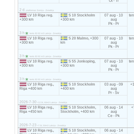
Ot - Tr
2 d.
platformas Somija - Zviedrija
LV 10 Riga reg.
S 10 Stockholm
07 aug - 10
te
+300 km
+300 km
aug
Pk - Pr
3 h
tents 82-92 m3 Latvija - Zviedrija
LV 10 Riga reg.
S 20 Malmo,
+300
07 aug - 10
te
+300 km
km
aug
Pk - Pr
3 h
tents 82-92 m3 Latvija - Zviedrija
LV 10 Riga reg.
S 55 Jonkoping,
07 aug - 10
te
+300 km
+300 km
aug
Pk - Pr
3 h
tents 82-92 m3 Latvija - Zviedrija
LV 10 Riga reg.,
S 10 Stockholm
03 aug - 09
<1
Riga
+400 km
+400 km
aug
Pr - Sv
2026-7-30
<12.5t, 60m3 Latvija - Zviedrija
LV 10 Riga reg.,
S 10 Stockholm,
06 aug - 14
<
Riga
+450 km
Stockholm,
+400 km
aug
Ce - Pk
2026-7-23
<7.5t, 50m3 Latvija - Zviedrija
LV 10 Riga reg.,
S 10 Stockholm,
06 aug - 14