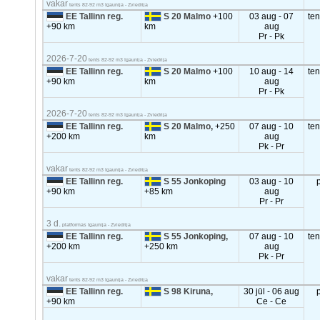
vakar
tents 82-92 m3 Igaunija - Zviedrija
EE Tallinn reg.
S 20 Malmo
+100
03 aug - 07
te
+90 km
km
aug
Pr - Pk
2026-7-20
tents 82-92 m3 Igaunija - Zviedrija
EE Tallinn reg.
S 20 Malmo
+100
10 aug - 14
te
+90 km
km
aug
Pr - Pk
2026-7-20
tents 82-92 m3 Igaunija - Zviedrija
EE Tallinn reg.
S 20 Malmo,
+250
07 aug - 10
te
+200 km
km
aug
Pk - Pr
vakar
tents 82-92 m3 Igaunija - Zviedrija
EE Tallinn reg.
S 55 Jonkoping
03 aug - 10
+90 km
+85 km
aug
Pr - Pr
3 d.
platformas Igaunija - Zviedrija
EE Tallinn reg.
S 55 Jonkoping,
07 aug - 10
te
+200 km
+250 km
aug
Pk - Pr
vakar
tents 82-92 m3 Igaunija - Zviedrija
EE Tallinn reg.
S 98 Kiruna,
30 jūl - 06 aug
+90 km
Ce - Ce