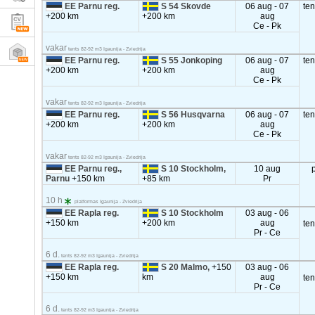
EE Parnu reg.
S 54 Skovde
06 aug - 07
te
+200 km
+200 km
aug
Ce - Pk
vakar
tents 82-92 m3 Igaunija - Zviedrija
EE Parnu reg.
S 55 Jonkoping
06 aug - 07
te
+200 km
+200 km
aug
Ce - Pk
vakar
tents 82-92 m3 Igaunija - Zviedrija
EE Parnu reg.
S 56 Husqvarna
06 aug - 07
te
+200 km
+200 km
aug
Ce - Pk
vakar
tents 82-92 m3 Igaunija - Zviedrija
EE Parnu reg.,
S 10 Stockholm,
10 aug
Parnu
+150 km
+85 km
Pr
10 h
platformas Igaunija - Zviedrija
EE Rapla reg.
S 10 Stockholm
03 aug - 06
+150 km
+200 km
aug
te
Pr - Ce
6 d.
tents 82-92 m3 Igaunija - Zviedrija
EE Rapla reg.
S 20 Malmo,
+150
03 aug - 06
+150 km
km
aug
te
Pr - Ce
6 d.
tents 82-92 m3 Igaunija - Zviedrija