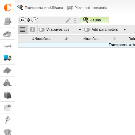
Transporta meklēšana
Pievienot transportu
Jauns
Virsbūves tips
Add parameters
Uzkraušana
Izkraušana
Dat
Transports, atb