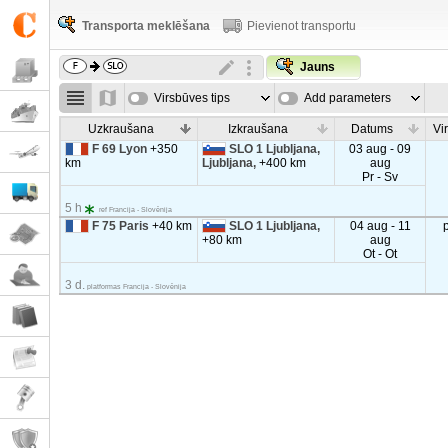
Transporta meklēšana
Pievienot transportu
Jauns
Virsbūves tips
Add parameters
Uzkraušana
Izkraušana
Datums
Vi
F 69 Lyon
+350
SLO 1 Ljubljana,
03 aug - 09
km
Ljubljana,
+400 km
aug
Pr - Sv
5 h
ref Francija - Slovēnija
F 75 Paris
+40 km
SLO 1 Ljubljana,
04 aug - 11
+80 km
aug
Ot - Ot
3 d.
platformas Francija - Slovēnija