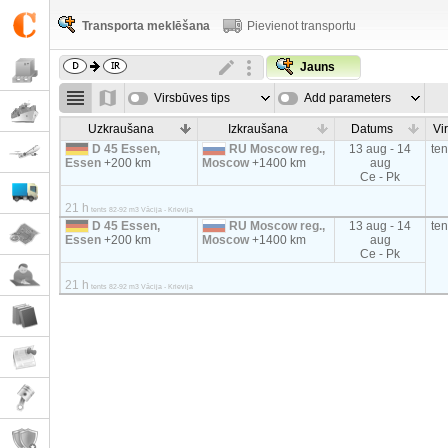
Transporta meklēšana
Pievienot transportu
Jauns
Virsbūves tips
Add parameters
Uzkraušana
Izkraušana
Datums
Vi
D 45 Essen,
RU Moscow reg.,
13 aug - 14
te
Essen
+200 km
Moscow
+1400 km
aug
Ce - Pk
21 h
tents 82-92 m3 Vācija - Krievija
D 45 Essen,
RU Moscow reg.,
13 aug - 14
te
Essen
+200 km
Moscow
+1400 km
aug
Ce - Pk
21 h
tents 82-92 m3 Vācija - Krievija