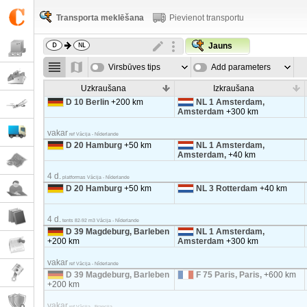
Transporta meklēšana
Pievienot transportu
Jauns
Virsbūves tips
Add parameters
Uzkraušana
Izkraušana
D 10 Berlin
+200 km
NL 1 Amsterdam,
Amsterdam
+300 km
vakar
ref Vācija - Nīderlande
D 20 Hamburg
+50 km
NL 1 Amsterdam,
Amsterdam,
+40 km
4 d.
platformas Vācija - Nīderlande
D 20 Hamburg
+50 km
NL 3 Rotterdam
+40 km
4 d.
tents 82-92 m3 Vācija - Nīderlande
D 39 Magdeburg, Barleben
NL 1 Amsterdam,
+200 km
Amsterdam
+300 km
vakar
ref Vācija - Nīderlande
D 39 Magdeburg, Barleben
F 75 Paris, Paris,
+600 km
+200 km
vakar
ref Vācija - Francija