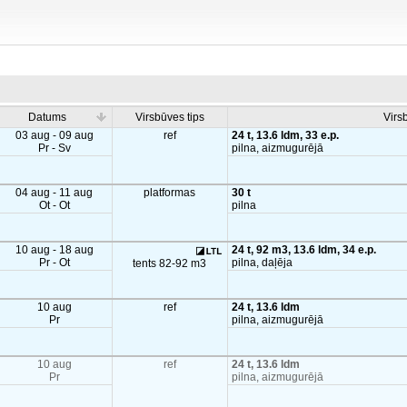
Datums
Virsbūves tips
Virs
03 aug - 09 aug
ref
24 t, 13.6 ldm, 33 e.p.
Pr - Sv
pilna, aizmugurējā
04 aug - 11 aug
platformas
30 t
Ot - Ot
pilna
10 aug - 18 aug
24 t, 92 m3, 13.6 ldm, 34 e.p.
Pr - Ot
pilna, daļēja
tents 82-92 m3
10 aug
ref
24 t, 13.6 ldm
Pr
pilna, aizmugurējā
10 aug
ref
24 t, 13.6 ldm
Pr
pilna, aizmugurējā