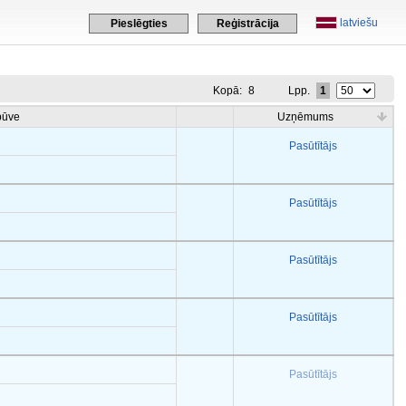
latviešu
Pieslēgties
Reģistrācija
Kopā:
8
Lpp.
1
būve
Uzņēmums
Pasūtītājs
Pasūtītājs
Pasūtītājs
Pasūtītājs
Pasūtītājs