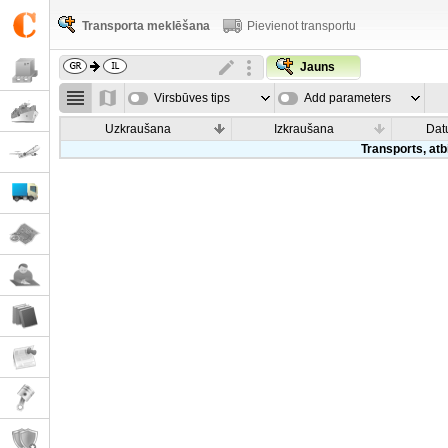
Transporta meklēšana
Pievienot transportu
Jauns
Virsbūves tips
Add parameters
Uzkraušana
Izkraušana
Dat
Transports, atb