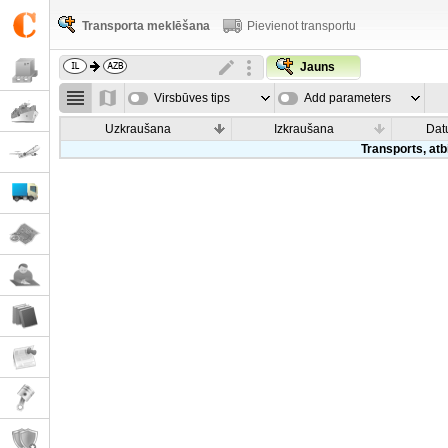
Transporta meklēšana
Pievienot transportu
Jauns
Virsbūves tips
Add parameters
Uzkraušana
Izkraušana
Dat
Transports, atb