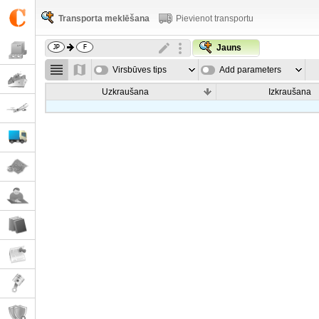
Transporta meklēšana
Pievienot transportu
Jauns
Virsbūves tips
Add parameters
Uzkraušana
Izkraušana