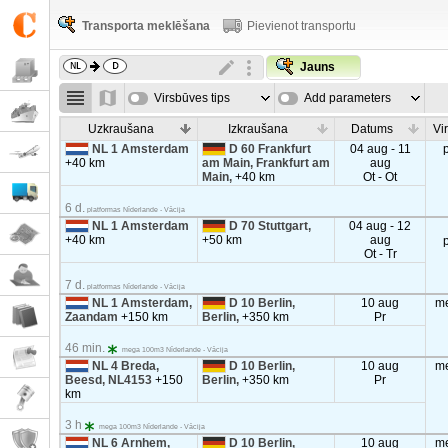
Transporta meklēšana
Pievienot transportu
Jauns
Virsbūves tips
Add parameters
Uzkraušana
Izkraušana
Datums
Vi
NL 1 Amsterdam
D 60 Frankfurt
04 aug - 11
+40 km
am Main, Frankfurt am
aug
Main,
+40 km
Ot - Ot
6 d.
platformas Nīderlande - Vācija
NL 1 Amsterdam
D 70 Stuttgart,
04 aug - 12
+40 km
+50 km
aug
Ot - Tr
7 d.
platformas Nīderlande - Vācija
NL 1 Amsterdam,
D 10 Berlin,
10 aug
m
Zaandam
+150 km
Berlin,
+350 km
Pr
46 min.
mega 100m3 Nīderlande - Vācija
NL 4 Breda,
D 10 Berlin,
10 aug
m
Beesd, NL4153
+150
Berlin,
+350 km
Pr
km
3 h
mega 100m3 Nīderlande - Vācija
NL 6 Arnhem,
D 10 Berlin,
10 aug
m