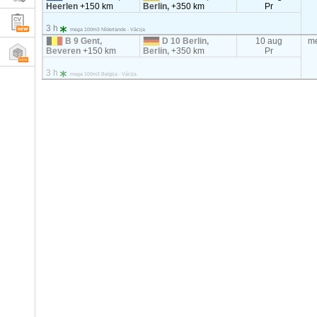
Heerlen
+150 km
Berlin,
+350 km
Pr
3 h
mega 100m3 Nīderlande - Vācija
B 9 Gent,
D 10 Berlin,
10 aug
m
Beveren
+150 km
Berlin,
+350 km
Pr
3 h
mega 100m3 Beļģija - Vācija