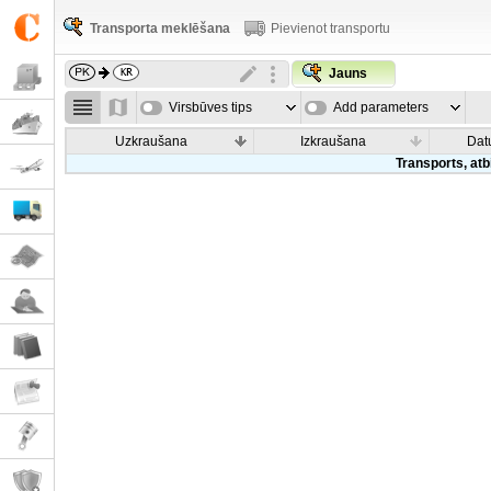
Transporta meklēšana
Pievienot transportu
Jauns
Virsbūves tips
Add parameters
Uzkraušana
Izkraušana
Dat
Transports, atb