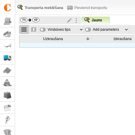
Transporta meklēšana
Pievienot transportu
Jauns
Virsbūves tips
Add parameters
Uzkraušana
Izkraušana