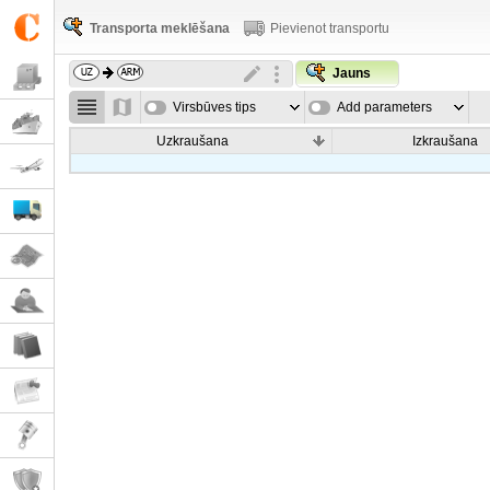
Transporta meklēšana
Pievienot transportu
Jauns
Virsbūves tips
Add parameters
Uzkraušana
Izkraušana